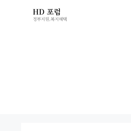
컨
HD 포럼
텐
츠
정부지원,복지헤택
로
건
너
뛰
기