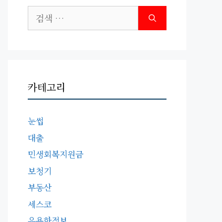
검
색:
카테고리
눈썹
대출
민생회복지원금
보청기
부동산
세스코
유용한정보