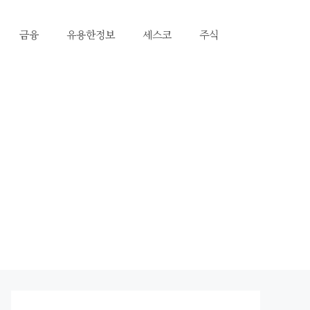
금융
유용한정보
세스코
주식