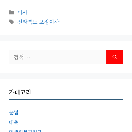
카
이사
테
태
전라북도 포장이사
고
그
리
검
색:
카테고리
눈썹
대출
민생회복지원금