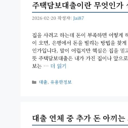
주택담보대출이란 무엇인가 실
2026-02-20
작성자:
Jai87
집을 사려고 하는데 돈이 부족하면 어떻게 해
이 오면, 은행에서 돈을 빌리는 방법을 찾게
인가입니다, 말이 어렵지만 핵심은 집을 믿고
뜻 주택담보대출은 내가 가진 집이나 앞으로
보는 …
더 읽기
카
대출
,
유용한정보
테
고
리
대출 연체 중 추가 돈 아끼는