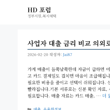
컨
HD 포럼
텐
츠
정부지원,복지헤택
로
건
너
사업자 대출 금리 비교 의외
뛰
기
2026-02-20
작성자:
Jai87
가게 매출이 들쭉날쭉한데 자금이 급하면 
고 카드 결제일도 겹치면 마음이 조급해집니다
필요한 비용을 줄이고 선택이 쉬워집니다. 
빨라집니다.기본 서류로는 신분 확인 자료, 
필요합니다. 매출 자료는 카드 매출, …
더 
카
대출
,
유용한정보