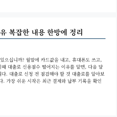
유 복잡한 내용 한방에 정리
있으십니까? 월말에 카드값을 내고, 휴대폰도 쓰고,
이때 대출로 신용점수 떨어지는 이유를 알면, 다음 달
다. 대출로 신청 전 점검해야 할 것 대출로를 알아보
다. 가장 쉬운 시작은 최근 결제와 납부 기록을 확인