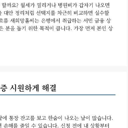
 할까요? 월세가 밀리거나 병원비가 갑자기 나오면
출 대안 정리처럼 선택지를 차근히 비교하면 실수할
 흐름 새희망홀씨는 은행에서 취급하는 서민 금융 상
은 분을 돕기 위한 목적이 큽니다. 가장 먼저 본인 상
증 시원하게 해결
날에 통장 잔고를 보고 한숨이 나오는 날이 많습니다.
 손해를 줄일 수 있습니다. 신청 전에 내 상황부터