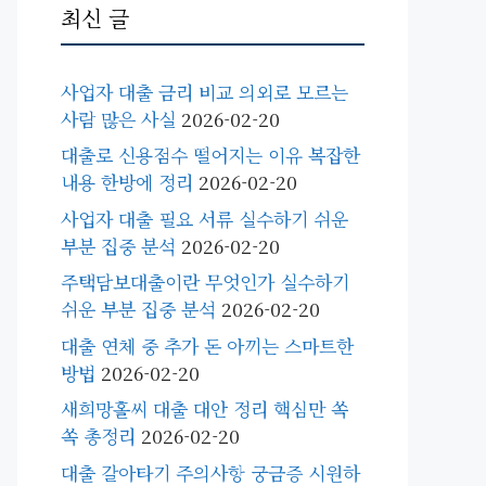
최신 글
사업자 대출 금리 비교 의외로 모르는
사람 많은 사실
2026-02-20
대출로 신용점수 떨어지는 이유 복잡한
내용 한방에 정리
2026-02-20
사업자 대출 필요 서류 실수하기 쉬운
부분 집중 분석
2026-02-20
주택담보대출이란 무엇인가 실수하기
쉬운 부분 집중 분석
2026-02-20
대출 연체 중 추가 돈 아끼는 스마트한
방법
2026-02-20
새희망홀씨 대출 대안 정리 핵심만 쏙
쏙 총정리
2026-02-20
대출 갈아타기 주의사항 궁금증 시원하