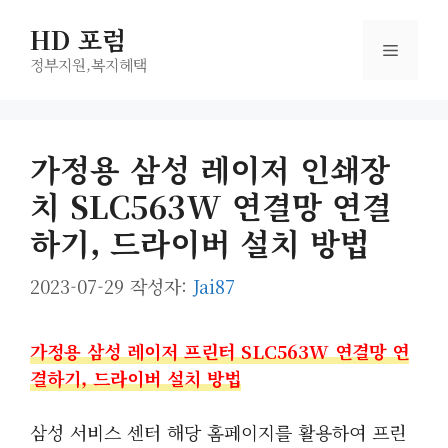
컨
HD 포럼
텐
메
츠
정부지원,복지헤택
로
뉴
건
너
가정용 삼성 레이저 인쇄장
뛰
치 SLC563W 연결망 연결
기
하기, 드라이버 설치 방법
2023-07-29
작성자:
Jai87
가정용 삼성 레이저 프린터 SLC563W 연결망 연
결하기, 드라이버 설치 방법
삼성 서비스 센터 해당 홈페이지를 활용하여 프린