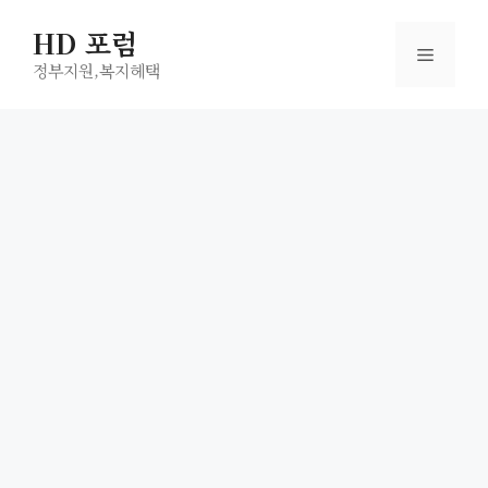
컨
HD 포럼
텐
메
츠
정부지원,복지헤택
로
뉴
건
너
뛰
기