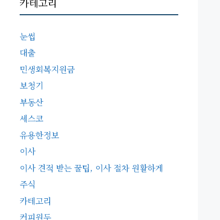
카테고리
눈썹
대출
민생회복지원금
보청기
부동산
세스코
유용한정보
이사
이사 견적 받는 꿀팁, 이사 절차 원활하게
주식
카테고리
커피원두