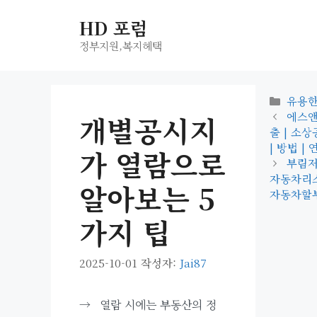
컨
HD 포럼
텐
츠
정부지원,복지헤택
로
건
카
유용
너
테
에스앤
개별공시지
뛰
고
출 | 소상
기
리
| 방법 |
가 열람으로
부림저
자동차리스
알아보는 5
자동차할부대
가지 팁
2025-10-01
작성자:
Jai87
→
열람 시에는 부동산의 정