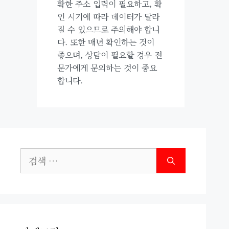
확한 주소 입력이 필요하고, 확
인 시기에 따라 데이터가 달라
질 수 있으므로 주의해야 합니
다. 또한 매년 확인하는 것이
좋으며, 상담이 필요할 경우 전
문가에게 문의하는 것이 중요
합니다.
검
색: