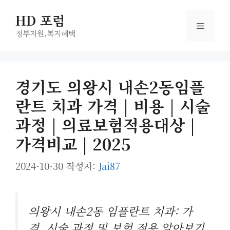
컨
HD 포럼
텐
메
츠
정부지원,복지헤택
로
뉴
건
너
경기도 의왕시 내손2동임플
뛰
란트 치과 가격 | 비용 | 시술
기
과정 | 의료보험적용대상 |
가격비교 | 2025
2024-10-30
작성자:
Jai87
의왕시 내손2동 임플란트 치과: 가
격, 시술 과정 및 보험 적용 알아보기