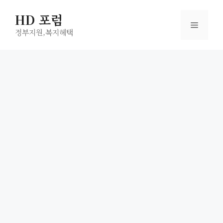
컨
HD 포럼
텐
메
츠
정부지원,복지헤택
로
뉴
건
너
뛰
기