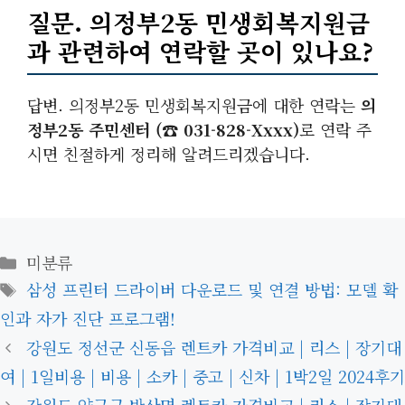
질문. 의정부2동 민생회복지원금
과 관련하여 연락할 곳이 있나요?
답변. 의정부2동 민생회복지원금에 대한 연락는
의
정부2동 주민센터 (☎ 031-828-Xxxx)
로 연락 주
시면 친절하게 정리해 알려드리겠습니다.
카
미분류
테
태
삼성 프린터 드라이버 다운로드 및 연결 방법: 모델 확
고
그
인과 자가 진단 프로그램!
리
강원도 정선군 신동읍 렌트카 가격비교 | 리스 | 장기대
여 | 1일비용 | 비용 | 소카 | 중고 | 신차 | 1박2일 2024후기