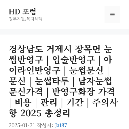
컨
HD 포럼
텐
메
츠
정부지원,복지헤택
로
뉴
건
너
경상남도 거제시 장목면 눈
뛰
썹반영구 | 입술반영구 | 아
기
이라인반영구 | 눈썹문신 |
문신 | 눈썹타투 | 남자눈썹
문신가격 | 반영구화장 가격
| 비용 | 관리 | 기간 | 주의사
항 2025 총정리
2025-01-31
작성자:
Jai87