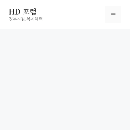
컨
HD 포럼
텐
메
츠
정부지원,복지헤택
로
뉴
건
너
뛰
기