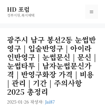
컨
HD 포럼
텐
메
츠
정부지원,복지헤택
로
뉴
건
너
광주시 남구 봉선2동 눈썹반
뛰
영구 | 입술반영구 | 아이라
기
인반영구 | 눈썹문신 | 문신 |
눈썹타투 | 남자눈썹문신가
격 | 반영구화장 가격 | 비용
| 관리 | 기간 | 주의사항
2025 총정리
2025-01-26
작성자:
Jai87