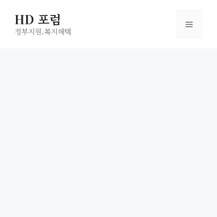
컨
HD 포럼
텐
메
츠
정부지원,복지헤택
로
뉴
건
너
뛰
기