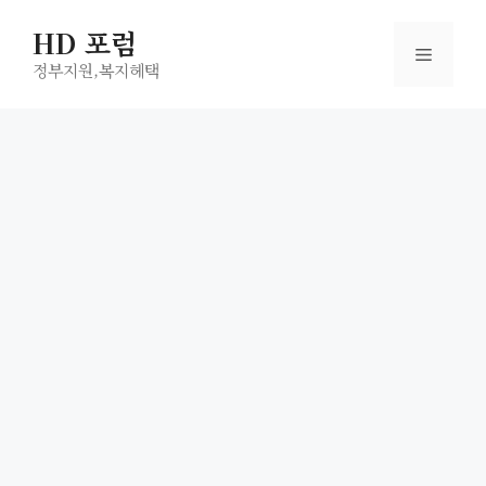
컨
HD 포럼
텐
메
츠
정부지원,복지헤택
로
뉴
건
너
뛰
기