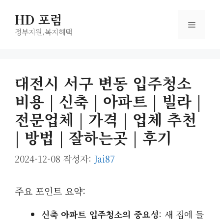
컨
HD 포럼
텐
메
츠
정부지원,복지헤택
로
뉴
건
너
대전시 서구 변동 입주청소
뛰
비용 | 신축 | 아파트 | 빌라 |
기
전문업체 | 가격 | 업체 추천
| 방법 | 잘하는곳 | 후기
2024-12-08
작성자:
Jai87
주요 포인트 요약:
신축 아파트 입주청소의 중요성
: 새 집에 들