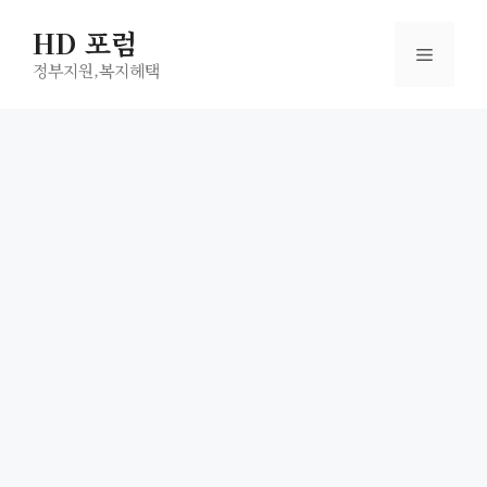
컨
HD 포럼
텐
메
츠
정부지원,복지헤택
로
뉴
건
너
뛰
기