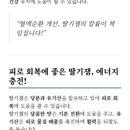
건강
유지에 도움이 될 수 있습니다.
“혈액순환 개선, 딸기잼의 칼륨이 책
임집니다!”
피로 회복에 좋은 딸기잼, 에너지
충전!
딸기잼은
당분과 유기산
을 함유하고 있어
피로 회
복
에 도움을 줄 수 있습니다.
딸기잼의
달콤한 맛
은
기분 전환
에 도움을 주고,
유
기산
은
피로 물질 배출
를 촉진하여
활력
을 되찾도
록 돕습니다.