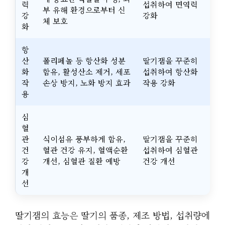
력
섭취하여 면역력
부 유해 환경으로부터 신
강
강화
체 보호
화
항
산
폴리페놀 등 항산화 성분
딸기잼을 꾸준히
화
함유, 활성산소 제거, 세포
섭취하여 항산화
작
손상 방지, 노화 방지 효과
작용 강화
용
심
혈
관
식이섬유 풍부하게 함유,
딸기잼을 꾸준히
건
혈관 건강 유지, 혈액순환
섭취하여 심혈관
강
개선, 심혈관 질환 예방
건강 개선
개
선
딸기잼의 효능은 딸기의 품종, 제조 방법, 섭취량에