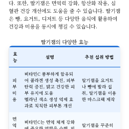
다. 또한, 딸기잼은 면역력 강화, 항산화 작용, 심
혈관 건강 개선에도 도움을 줄 수 있습니다. 딸기잼
은 빵, 요거트, 디저트 등 다양한 음식에 활용하여
건강과 미용을 동시에 챙길 수 있습니다.
딸기잼의 다양한 효능
효
설명
추천 섭취 방법
능
비타민C 풍부하게 함유되
피
어 콜라겐 생성 촉진, 피부
딸기잼을 요거트
부
탄력 증진, 맑고 건강한 피
나 빵에 발라 섭
미
부 유지에 도움
취, 딸기잼을 이용
용
멜라닌 색소 생성 억제 효
한 마스크팩 제작
과로 칙칙한 피부톤 개선
면
비타민C는 면역 체계 강화
역
딸기잼을 꾸준히
에 중요한 역할을 수행, 외