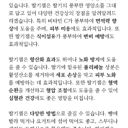
있습니다. 딸기잼은 딸기의 풍부한 영양소를 그대
로 담고 있어 다양한 건강상의 장점을 알려알려드
리겠습니다. 특히 비타민 C가 풍부하여
면역력 향
상
에 도움을 주며,
피부 미용
에도 효과적입니다. 또
한 딸기잼은
식이섬유
가 풍부하여
변비 예방
에도
효과적입니다.
딸기잼은
항산화 효과
도 뛰어나
노화 방지
에 도움
을 줄 수 있습니다. 딸기에 함유된
폴리페놀
성분은
활성산소를 제거하여
세포 손상
을 막고
피부 노화
를 예방하는 데 효과적입니다. 또한 딸기잼은
혈액
순환
을 개선하고
혈압 조절
에도 도움을 줄 수 있어
심혈관 건강
에도 좋은 영향을 미칩니다.
딸기잼은
다양한 방법
으로 즐길 수 있습니다. 빵에
발라 먹거나 요거트에 섞어 먹어도 좋고, 스무디나