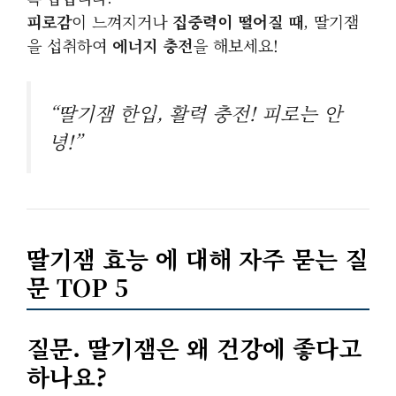
피로감
이 느껴지거나
집중력이 떨어질 때
, 딸기잼
을 섭취하여
에너지 충전
을 해보세요!
“딸기잼 한입, 활력 충전! 피로는 안
녕!”
딸기잼 효능 에 대해 자주 묻는 질
문 TOP 5
질문. 딸기잼은 왜 건강에 좋다고
하나요?