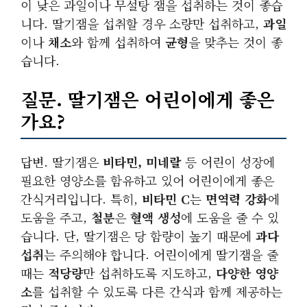
이 낮은 과일이나 무설탕 잼을 섭취하는 것이 좋습
니다. 딸기잼을 섭취할 경우 소량만 섭취하고,
과일
이나
채소
와 함께 섭취하여
균형
을 맞추는 것이 좋
습니다.
질문. 딸기잼은 어린이에게 좋은
가요?
답변. 딸기잼은
비타민, 미네랄
등 어린이 성장에
필요한 영양소를 함유하고 있어 어린이에게 좋은
간식거리입니다. 특히,
비타민 C
는
면역력 강화
에
도움을 주고,
철분
은
혈액 생성
에 도움을 줄 수 있
습니다. 단, 딸기잼은 당 함량이 높기 때문에
과다
섭취
는 주의해야 합니다. 어린이에게 딸기잼을 줄
때는
적당량
만 섭취하도록 지도하고,
다양한 영양
소
를 섭취할 수 있도록 다른 간식과 함께 제공하는