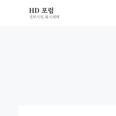
컨
HD 포럼
텐
츠
정부지원,복지헤택
로
건
너
뛰
기