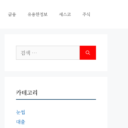
금융
유용한정보
세스코
주식
검
색:
카테고리
눈썹
대출