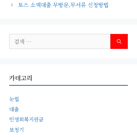
고
토스 소액대출 무방문,무서류 신청방법
리
검
색:
카테고리
눈썹
대출
민생회복지원금
보청기