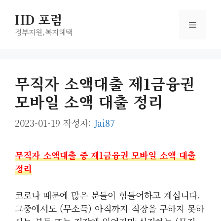
컨
HD 포럼
텐
메
츠
정부지원,복지헤택
로
뉴
건
너
무직자 소액대출 제1금융권
뛰
모바일 소액 대출 정리
기
2023-01-19
작성자:
Jai87
무직자 소액대출 중 제1금융권 모바일 소액 대출
정리
코로나 때문에 많은 분들이 힘들어하고 계십니다.
그중에서도 (무소득) 아직까지 직장을 구하지 못하