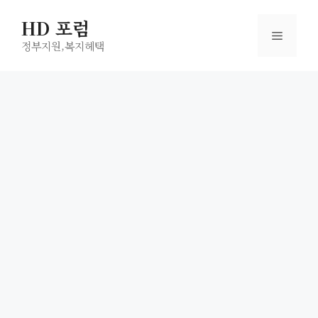
컨
HD 포럼
텐
메
츠
정부지원,복지헤택
로
뉴
건
너
뛰
기