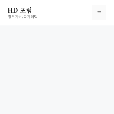
컨
HD 포럼
텐
메
츠
정부지원,복지헤택
로
뉴
건
너
뛰
기