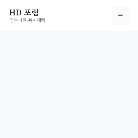
컨
HD 포럼
텐
메
츠
정부지원,복지헤택
로
뉴
건
너
뛰
기