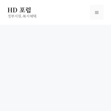
컨
HD 포럼
텐
메
츠
정부지원,복지헤택
로
뉴
건
너
뛰
기