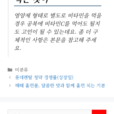
영양제 형태로 별도로 비타민을 먹을
경우 공복에 비타민C를 먹어도 될지
도 고민이 될 수 있는데요. 좀 더 구
체적인 사항은 본문을 참고해 주세
요.
카
미분류
테
롯데렌탈 청약 경쟁률(상장일)
고
해태 홈런볼, 달콤한 맛과 함께 홈런 치는 기분
리
검