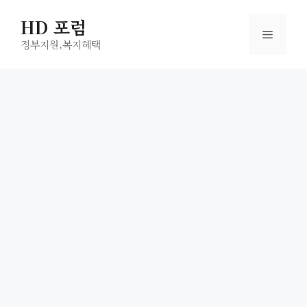
컨
HD 포럼
텐
메
츠
정부지원,복지헤택
로
뉴
건
너
뛰
기