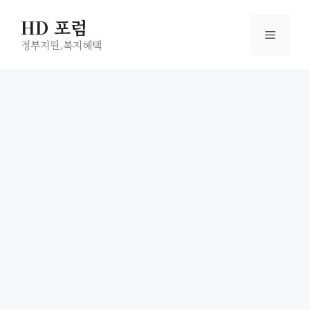
컨
HD 포럼
텐
메
츠
정부지원,복지헤택
로
뉴
건
너
뛰
기