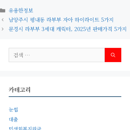
카
유용한정보
테
남양주시 평내동 라부부 자아 하이라이트 5가지
고
문경시 라부부 3세대 캐릭터, 2025년 판매가격 5가지
리
검
색:
카테고리
눈썹
대출
민생회복지원금