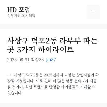
컨
HD 포럼
텐
메
츠
정부지원,복지헤택
로
뉴
건
너
사상구 덕포2동 라부부 파는
뛰
곳 5가지 하이라이트
기
2025-08-31
작성자:
Jai87
→
사상구 덕포2동은 2025년까지 다양한 상업시설이 확
장될 예정입니다. 이로 인해 더 많은 상품 선택지가 제공
될 것이며, 최신 트렌드를 반영한 아이템들도 기대할 수
있습니다.