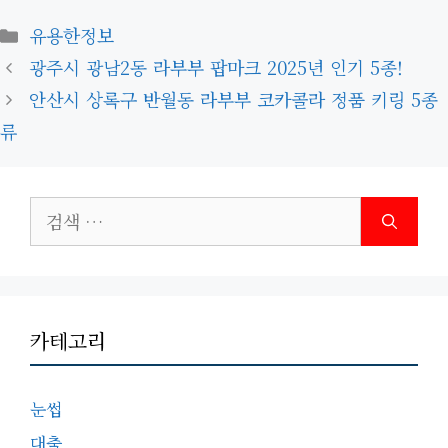
카
유용한정보
테
광주시 광남2동 라부부 팝마크 2025년 인기 5종!
고
안산시 상록구 반월동 라부부 코카콜라 정품 키링 5종
리
류
검
색:
카테고리
눈썹
대출