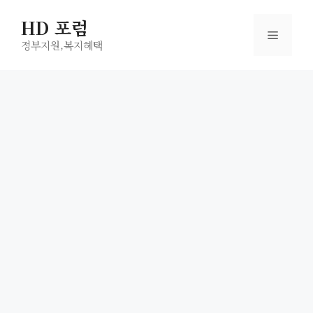
컨
HD 포럼
텐
메
츠
정부지원,복지헤택
로
뉴
건
너
뛰
기