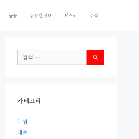
금융
유용한정보
세스코
주식
검
색:
카테고리
눈썹
대출