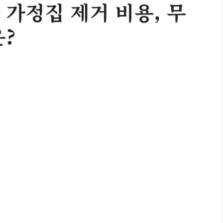
 가정집 제거 비용, 무
은?