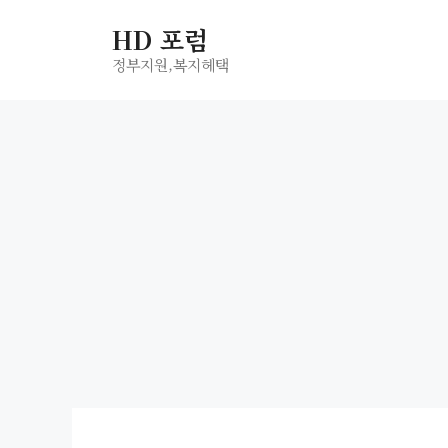
컨
HD 포럼
텐
츠
정부지원,복지헤택
로
건
너
뛰
기