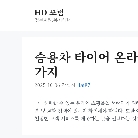
컨
HD 포럼
텐
츠
정부지원,복지헤택
로
건
너
승용차 타이어 온라인
뛰
기
가지
2025-10-06
작성자:
Jai87
→
신뢰할 수 있는 온라인 쇼핑몰을 선택하기 위
불 및 교환 정책이 있는지 확인해야 합니다. 또한
친절한 고객 서비스를 제공하는 곳을 선택하는 것