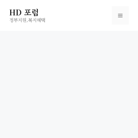
컨
HD 포럼
텐
메
츠
정부지원,복지헤택
로
뉴
건
너
뛰
기