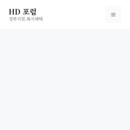
컨
HD 포럼
텐
메
츠
정부지원,복지헤택
로
뉴
건
너
뛰
기