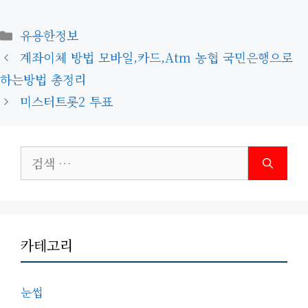
카
유용한정보
테
계좌이체 방법 모바일,카드,atm 농협 국민은행으로
고
하는방법 총정리
리
미스터트롯2 투표
검
색:
카테고리
눈썹