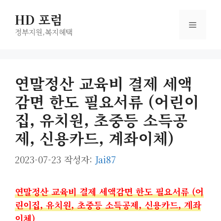
컨
HD 포럼
텐
메
츠
정부지원,복지헤택
로
뉴
건
너
연말정산 교육비 결제 세액
뛰
감면 한도 필요서류 (어린이
기
집, 유치원, 초중등 소득공
제, 신용카드, 계좌이체)
2023-07-23
작성자:
Jai87
연말정산 교육비 결제 세액감면 한도 필요서류 (어
린이집, 유치원, 초중등 소득공제, 신용카드, 계좌
이체)