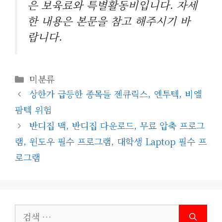
은 보육료와 특별활동비입니다. 자세
한 내용은 본문을 참고 해주시기 바
랍니다.
카
미분류
테
상한가 급등한 종목들 젠큐릭스, 엔투텍, 비엘
고
팜텍 위험
리
반디집 맥, 반디집 다운로드, 무료 압축 프로그
램, 윈도우 필수 프로그램, 대학생 Laptop 필수 프
로그램
검