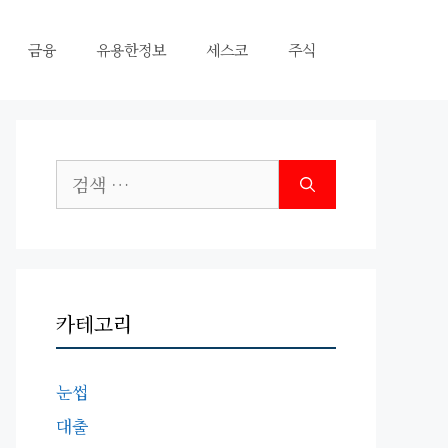
금융
유용한정보
세스코
주식
검
색:
카테고리
눈썹
대출