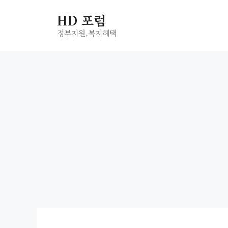
컨
HD 포럼
텐
츠
정부지원,복지헤택
로
건
너
뛰
기