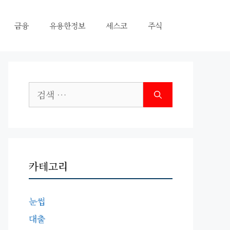
금융
유용한정보
세스코
주식
검
색:
카테고리
눈썹
대출