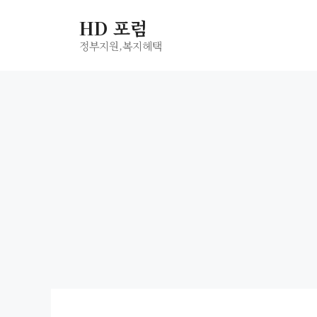
컨
HD 포럼
텐
츠
정부지원,복지헤택
로
건
너
뛰
기