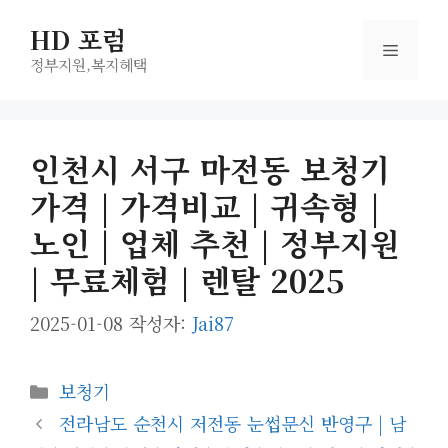
컨
HD 포럼
텐
메
츠
정부지원,복지헤택
로
뉴
건
너
인천시 서구 마전동 보청기
뛰
가격 | 가격비교 | 귀속형 |
기
노인 | 업체 추천 | 정부지원
| 무료체험 | 렌탈 2025
2025-01-08
작성자:
Jai87
카
보청기
테
전라남도 순천시 저전동 눈썹문신 반영구 | 남
고