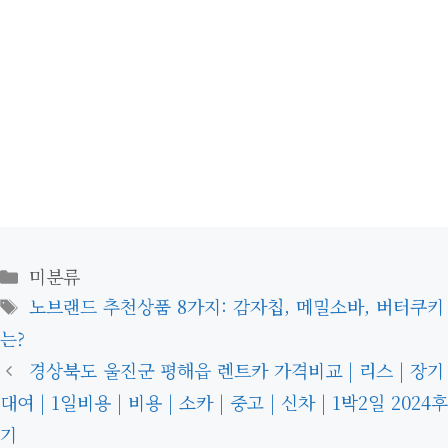
카
미분류
테
태
노브랜드 추천상품 8가지: 감자칩, 메밀소바, 버터쿠키
고
그
는?
리
경상북도 울진군 평해읍 렌트카 가격비교 | 리스 | 장기
대여 | 1일비용 | 비용 | 소카 | 중고 | 신차 | 1박2일 2024후
기