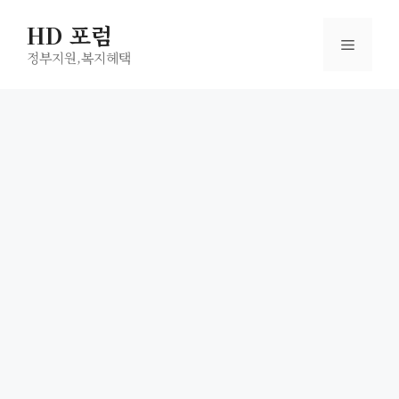
컨
HD 포럼
텐
메
츠
정부지원,복지헤택
로
뉴
건
너
뛰
기