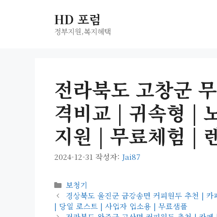
컨
HD 포럼
텐
츠
정부지원,복지헤택
로
건
너
전라북도 고창군 무
뛰
기
격비교 | 귀속형 | 
지원 | 무료체험 | 
2024-12-31
작성자:
Jai87
카
보청기
테
경상북도 울진군 금강송면 커피원두 추천 | 카페 |
고
| 당일 로스트 | 사업자 업소용 | 무료샘플
리
전라북도 완주군 고산면 커피원두 추천 | 카페 | 