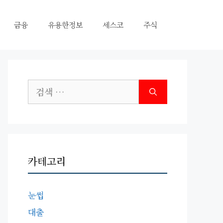
금융
유용한정보
세스코
주식
검
색:
카테고리
눈썹
대출