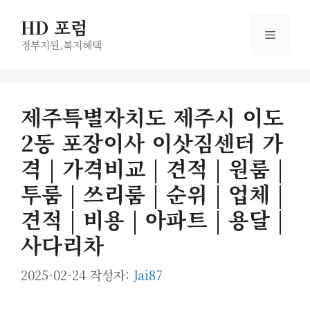
컨
HD 포럼
텐
메
츠
정부지원,복지헤택
로
뉴
건
너
제주특별자치도 제주시 이도
뛰
2동 포장이사 이삿짐센터 가
기
격 | 가격비교 | 견적 | 원룸 |
투룸 | 쓰리룸 | 순위 | 업체 |
견적 | 비용 | 아파트 | 용달 |
사다리차
2025-02-24
작성자:
Jai87