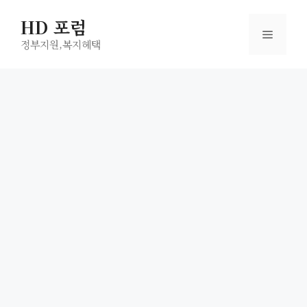
컨
HD 포럼
텐
메
츠
정부지원,복지헤택
로
뉴
건
너
뛰
기