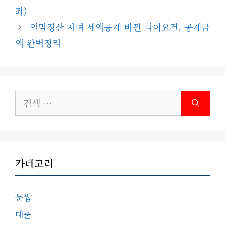
리
좌)
연말정산 자녀 세액공제 바뀐 나이요건, 공제금
액 완벽정리
검
색:
카테고리
눈썹
대출