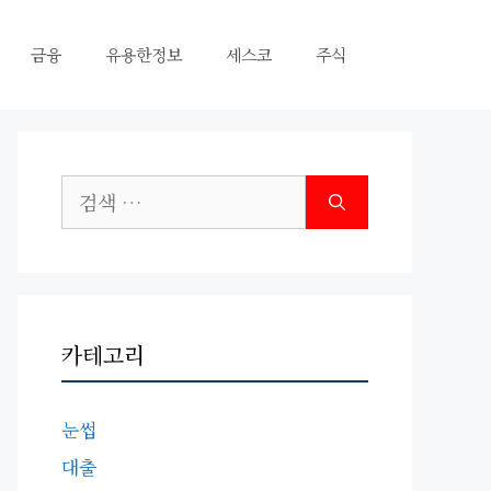
금융
유용한정보
세스코
주식
검
색:
카테고리
눈썹
대출