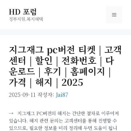
컨
HD 포럼
텐
메
츠
정부지원,복지헤택
로
뉴
건
너
지그재그 pc버전 티켓 | 고객
뛰
센터 | 할인 | 전화번호 | 다
기
운로드 | 후기 | 홈페이지 |
가격 | 해지 | 2025
2025-09-11
작성자:
Jai87
→
지그재그 PC버전의 해지는 간단한 절차로 이루어져
있습니다. 해지 관련 문의는 고객센터를 통해 진행할 수
있으므로, 필요한 정보를 미리 정리해 두면 도움이 됩니