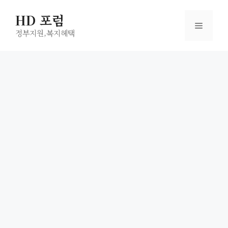
컨
HD 포럼
텐
메
츠
정부지원,복지헤택
로
뉴
건
너
뛰
기