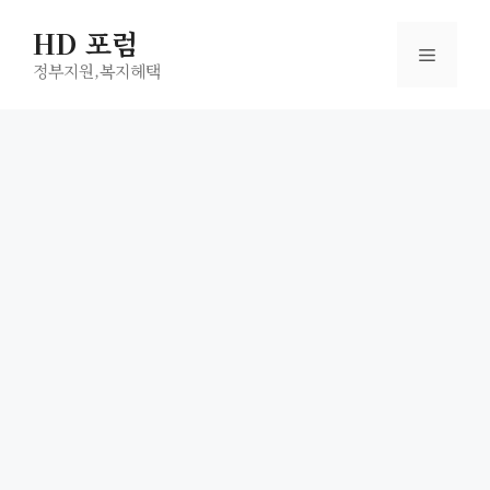
컨
HD 포럼
텐
메
츠
정부지원,복지헤택
로
뉴
건
너
뛰
기