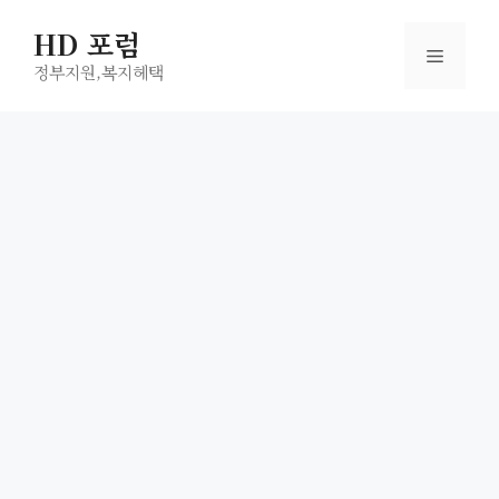
컨
HD 포럼
텐
메
츠
정부지원,복지헤택
로
뉴
건
너
뛰
기