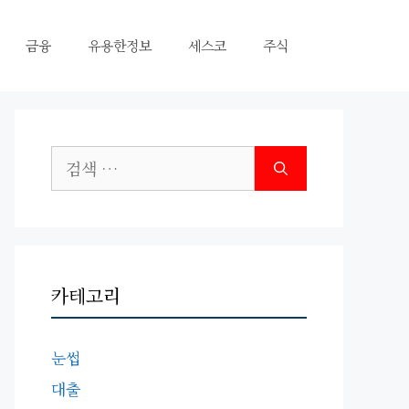
금융
유용한정보
세스코
주식
검
색:
카테고리
눈썹
대출