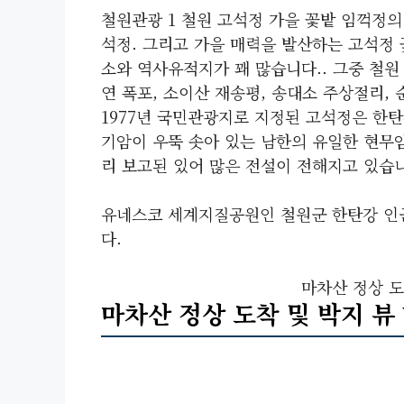
철원관광 1 철원 고석정 가을 꽃밭 임꺽정의
석정. 그리고 가을 매력을 발산하는 고석정 
소와 역사유적지가 꽤 많습니다.. 그중 철원 
연 폭포, 소이산 재송평, 송대소 주상절리, 
1977년 국민관광지로 지정된 고석정은 한탄
기암이 우뚝 솟아 있는 남한의 유일한 현무
리 보고된 있어 많은 전설이 전해지고 있습
유네스코 세계지질공원인 철원군 한탄강 인
다.
마차산 정상 도
마차산 정상 도착 및 박지 뷰