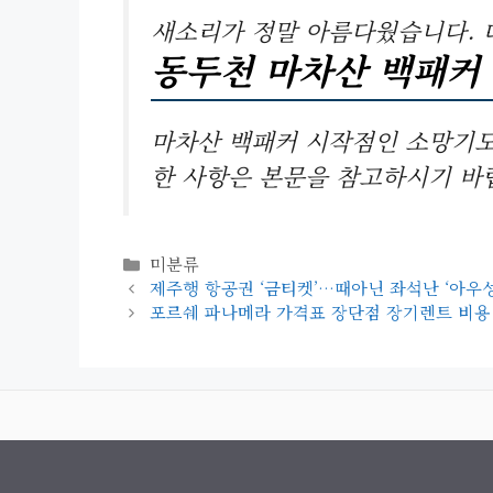
새소리가 정말 아름다웠습니다. 
동두천 마차산 백패커
마차산 백패커 시작점인 소망기도
한 사항은 본문을 참고하시기 바
카
미분류
테
제주행 항공권 ‘금티켓’…때아닌 좌석난 ‘아우성
고
포르쉐 파나메라 가격표 장단점 장기렌트 비용
리