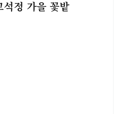
고석정 가을 꽃밭