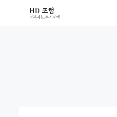
컨
HD 포럼
텐
츠
정부지원,복지헤택
로
건
너
뛰
기