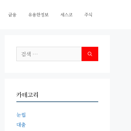
금융
유용한정보
세스코
주식
검
색:
카테고리
눈썹
대출