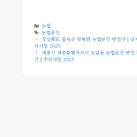
카
눈썹
테
태
눈썹문신
고
그
경상북도 칠곡군 약목면 눈썹문신 반영구 | 남자 | 여
리
의사항 2025
세종시 세종특별자치시 소담동 눈썹문신 반영구 | 남자
간 | 주의사항 2025