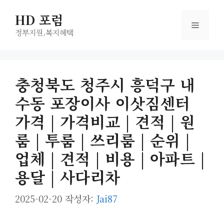
컨
HD 포럼
텐
메
츠
정부지원,복지헤택
로
뉴
건
너
충청북도 청주시 흥덕구 내
뛰
수동 포장이사 이삿짐센터
기
가격 | 가격비교 | 견적 | 원
룸 | 투룸 | 쓰리룸 | 순위 |
업체 | 견적 | 비용 | 아파트 |
용달 | 사다리차
2025-02-20
작성자:
Jai87