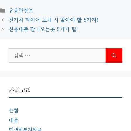
카
유용한정보
테
전기차 타이어 교체 시 알아야 할 5가지!
고
신용대출 잘나오는곳 5가지 팁!
리
검
색:
카테고리
눈썹
대출
민생회복지원금