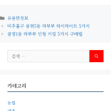
카
유용한정보
테
미추홀구 용현5동 라부부 하이라이트 5가지
고
광명1동 라부부 인형 키링 5가지 구매법
리
검
색:
카테고리
눈썹
대출