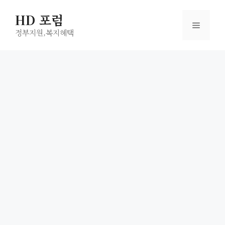
컨
HD 포럼
텐
메
츠
정부지원,복지헤택
로
뉴
건
너
뛰
기