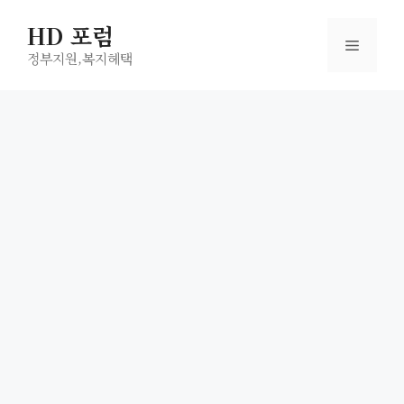
컨
HD 포럼
텐
메
츠
정부지원,복지헤택
로
뉴
건
너
뛰
기